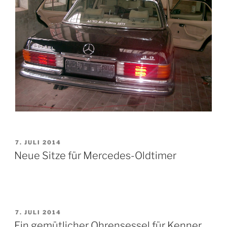
VERÖFFENTLICHT
7. JULI 2014
AM
Neue Sitze für Mercedes-Oldtimer
VERÖFFENTLICHT
7. JULI 2014
AM
Ein gemütlicher Ohrensessel für Kenner