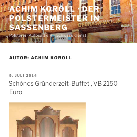
Zum
ACHIM KOROLL · DER
Inhalt
POLSTERMEISTER IN
springen
SASSENBERG
Polsterei · Autosattlerei · Schlüsseldienst
AUTOR:
ACHIM KOROLL
VERÖFFENTLICHT
9. JULI 2014
AM
Schönes Gründerzeit-Buffet , VB 2150
Euro