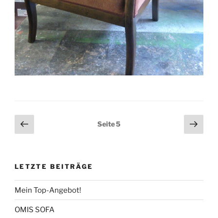
Seitennummerierung
Vorherige
Näch
Seite
5
Seite
Seit
der
Beiträge
LETZTE BEITRÄGE
Mein Top-Angebot!
OMIS SOFA