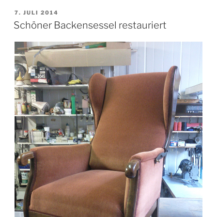
VERÖFFENTLICHT
7. JULI 2014
AM
Schöner Backensessel restauriert